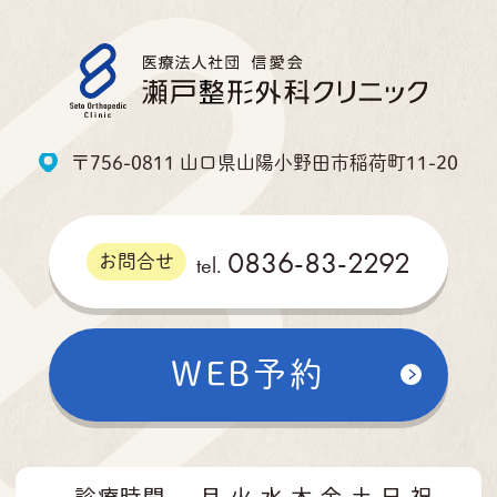
〒756-0811 山口県山陽小野田市稲荷町11-20
0836-83-2292
tel.
お問合せ
WEB予約
診療時間
月
火
水
木
金
土
日
祝