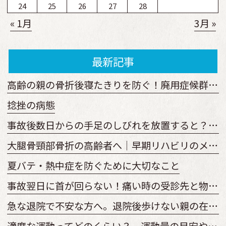
24
25
26
27
28
« 1月
3月 »
最新記事
高齢の親の骨折後寝たきりを防ぐ！廃用症候群予防の運動と見守り方
捻挫の病態
事故後数日からの手足のしびれを放置すると？原因と受診の目安
大腿骨頸部骨折の高齢者へ｜早期リハビリのメリットと開始時期を解説
夏バテ・熱中症を防ぐために大切なこと
事故翌日に首が回らない！痛い時の受診先と物損からの変更手順
急な退院で不安な方へ。退院後歩けない親の在宅復帰とリハビリ準備
適度な運動ってどのくらい？ 運動量の目安やどのくらい続けるべきか