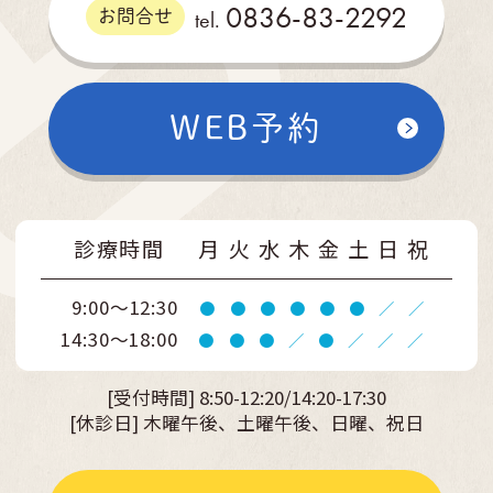
0836-83-2292
tel.
お問合せ
WEB予約
診療時間
月
火
水
木
金
土
日
祝
9:00～12:30
●
●
●
●
●
●
／
／
14:30～18:00
●
●
●
／
●
／
／
／
[受付時間]
8:50-12:20/14:20-17:30
[休診日] 木曜午後、土曜午後、日曜、祝日