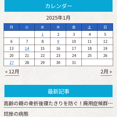
カレンダー
2025年1月
月
火
水
木
金
土
日
1
2
3
4
5
6
7
8
9
10
11
12
13
14
15
16
17
18
19
20
21
22
23
24
25
26
27
28
29
30
31
« 12月
2月 »
最新記事
高齢の親の骨折後寝たきりを防ぐ！廃用症候群予防の運動と見守り方
捻挫の病態