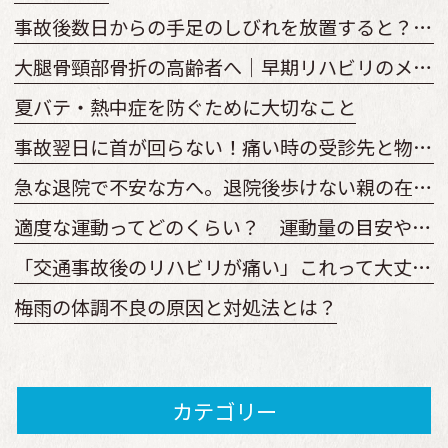
事故後数日からの手足のしびれを放置すると？原因と受診の目安
大腿骨頸部骨折の高齢者へ｜早期リハビリのメリットと開始時期を解説
夏バテ・熱中症を防ぐために大切なこと
事故翌日に首が回らない！痛い時の受診先と物損からの変更手順
急な退院で不安な方へ。退院後歩けない親の在宅復帰とリハビリ準備
適度な運動ってどのくらい？ 運動量の目安やどのくらい続けるべきか
「交通事故後のリハビリが痛い」これって大丈夫？ 回復を早めるリハビリとは
梅雨の体調不良の原因と対処法とは？
カテゴリー