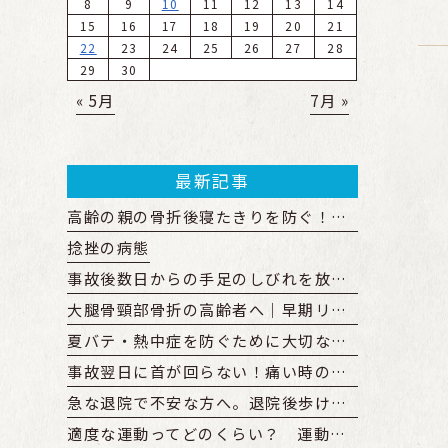
8
9
10
11
12
13
14
15
16
17
18
19
20
21
22
23
24
25
26
27
28
29
30
« 5月
7月 »
最新記事
高齢の親の骨折後寝たきりを防ぐ！廃用症候群予防の運動と見守り方
捻挫の病態
事故後数日からの手足のしびれを放置すると？原因と受診の目安
大腿骨頸部骨折の高齢者へ｜早期リハビリのメリットと開始時期を解説
夏バテ・熱中症を防ぐために大切なこと
事故翌日に首が回らない！痛い時の受診先と物損からの変更手順
急な退院で不安な方へ。退院後歩けない親の在宅復帰とリハビリ準備
適度な運動ってどのくらい？ 運動量の目安やどのくらい続けるべきか