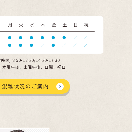
月
火
水
木
金
土
日
祝
●
●
●
●
●
●
／
／
●
●
●
／
●
／
／
／
付時間]
8:50-12:20/14:20-17:30
日] 木曜午後、土曜午後、日曜、祝日
混雑状況のご案内