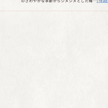
のさわやかな季節からジメジメとした梅…
[rea