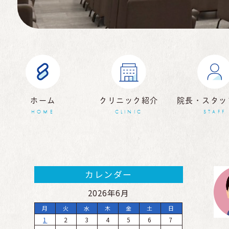
ホーム
クリニック紹介
院長・スタッ
HOME
CLINIC
STAFF
カレンダー
2026年6月
月
火
水
木
金
土
日
1
2
3
4
5
6
7