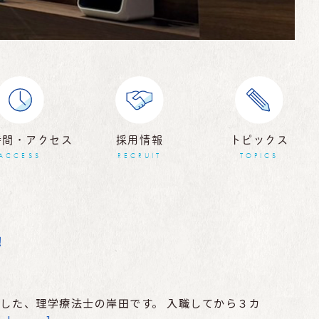
時間・アクセス
採用情報
トピックス
ACCESS
RECRUIT
TOPICS
！
た、理学療法士の岸田です。 入職してから３カ