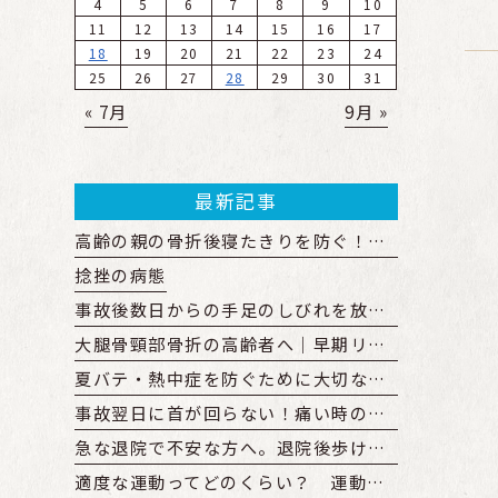
4
5
6
7
8
9
10
11
12
13
14
15
16
17
18
19
20
21
22
23
24
25
26
27
28
29
30
31
« 7月
9月 »
最新記事
高齢の親の骨折後寝たきりを防ぐ！廃用症候群予防の運動と見守り方
捻挫の病態
事故後数日からの手足のしびれを放置すると？原因と受診の目安
大腿骨頸部骨折の高齢者へ｜早期リハビリのメリットと開始時期を解説
夏バテ・熱中症を防ぐために大切なこと
事故翌日に首が回らない！痛い時の受診先と物損からの変更手順
急な退院で不安な方へ。退院後歩けない親の在宅復帰とリハビリ準備
適度な運動ってどのくらい？ 運動量の目安やどのくらい続けるべきか