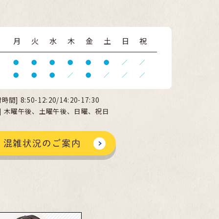
月
火
水
木
金
土
日
祝
●
●
●
●
●
●
／
／
●
●
●
／
●
／
／
／
付時間]
8:50-12:20/14:20-17:30
日] 木曜午後、土曜午後、日曜、祝日
混雑状況のご案内