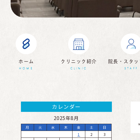
ホーム
クリニック紹介
院長・スタッ
HOME
CLINIC
STAFF
カレンダー
2025年8月
月
火
水
木
金
土
日
1
2
3