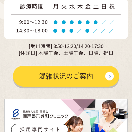
診療時間
月
火
水
木
金
土
日
祝
9:00～12:30
●
●
●
●
●
●
／
／
14:30～18:00
●
●
●
／
●
／
／
／
[受付時間]
8:50-12:20/14:20-17:30
[休診日] 木曜午後、土曜午後、日曜、祝日
混雑状況のご案内