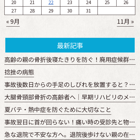
20
21
22
23
24
25
26
27
28
29
30
31
« 9月
11月 »
最新記事
高齢の親の骨折後寝たきりを防ぐ！廃用症候群予防の運動と見守り方
捻挫の病態
事故後数日からの手足のしびれを放置すると？原因と受診の目安
大腿骨頸部骨折の高齢者へ｜早期リハビリのメリットと開始時期を解説
夏バテ・熱中症を防ぐために大切なこと
事故翌日に首が回らない！痛い時の受診先と物損からの変更手順
急な退院で不安な方へ。退院後歩けない親の在宅復帰とリハビリ準備