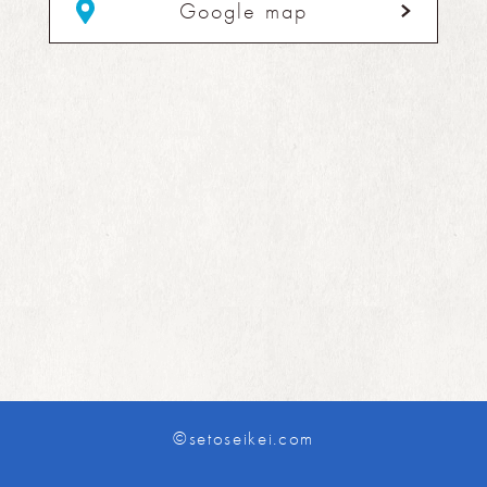
Google map
©setoseikei.com