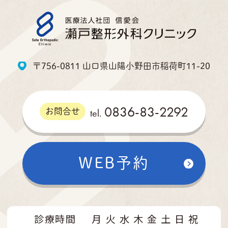
〒756-0811 山口県山陽小野田市稲荷町11-20
0836-83-2292
tel.
お問合せ
WEB予約
診療時間
月
火
水
木
金
土
日
祝