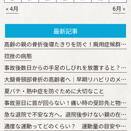
« 4月
6月 »
最新記事
高齢の親の骨折後寝たきりを防ぐ！廃用症候群予防の運動と見守り方
捻挫の病態
事故後数日からの手足のしびれを放置すると？原因と受診の目安
大腿骨頸部骨折の高齢者へ｜早期リハビリのメリットと開始時期を解説
夏バテ・熱中症を防ぐために大切なこと
事故翌日に首が回らない！痛い時の受診先と物損からの変更手順
急な退院で不安な方へ。退院後歩けない親の在宅復帰とリハビリ準備
適度な運動ってどのくらい？ 運動量の目安やどのくらい続けるべきか