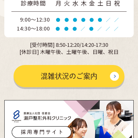
診療時間
月
火
水
木
金
土
日
祝
9:00～12:30
●
●
●
●
●
●
／
／
14:30～18:00
●
●
●
／
●
／
／
／
[受付時間]
8:50-12:20/14:20-17:30
[休診日] 木曜午後、土曜午後、日曜、祝日
混雑状況のご案内