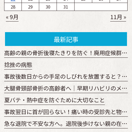
28
29
30
31
« 9月
11月 »
最新記事
高齢の親の骨折後寝たきりを防ぐ！廃用症候群予防の運動と見守り方
捻挫の病態
事故後数日からの手足のしびれを放置すると？原因と受診の目安
大腿骨頸部骨折の高齢者へ｜早期リハビリのメリットと開始時期を解説
夏バテ・熱中症を防ぐために大切なこと
事故翌日に首が回らない！痛い時の受診先と物損からの変更手順
急な退院で不安な方へ。退院後歩けない親の在宅復帰とリハビリ準備