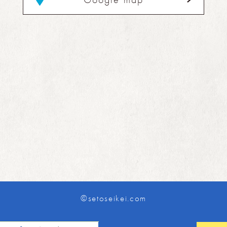
©setoseikei.com